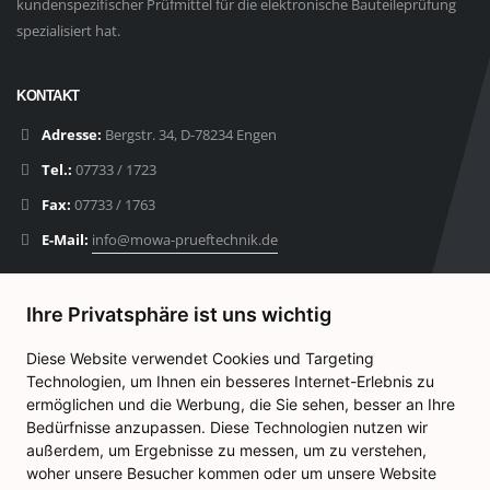
kundenspezifischer Prüfmittel für die elektronische Bauteileprüfung
spezialisiert hat.
KONTAKT
Adresse:
Bergstr. 34, D-78234 Engen
Tel.:
07733 / 1723
Fax:
07733 / 1763
E-Mail:
info@mowa-prueftechnik.de
NÜTZLICHE LINKS
Ihre Privatsphäre ist uns wichtig
Produkte
Diese Website verwendet Cookies und Targeting
Kontakt
Technologien, um Ihnen ein besseres Internet-Erlebnis zu
ermöglichen und die Werbung, die Sie sehen, besser an Ihre
Datenschutz
Bedürfnisse anzupassen. Diese Technologien nutzen wir
Impressum
außerdem, um Ergebnisse zu messen, um zu verstehen,
woher unsere Besucher kommen oder um unsere Website
Cookie-Einstellungen