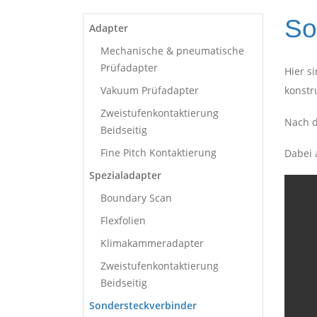
So
Adapter
Mechanische & pneumatische
Prüfadapter
Hier s
Vakuum Prüfadapter
konstr
Zweistufenkontaktierung
Nach d
Beidseitig
Fine Pitch Kontaktierung
Dabei 
Spezialadapter
Boundary Scan
Flexfolien
Klimakammeradapter
Zweistufenkontaktierung
Beidseitig
Sondersteckverbinder